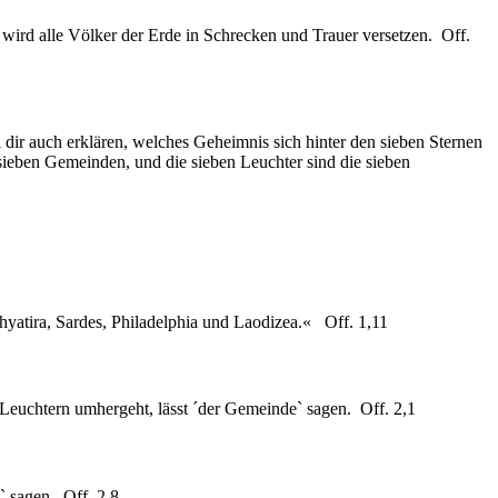
ird alle Völker der Erde in Schrecken und Trauer versetzen. Off.
l dir auch erklären, welches Geheimnis sich hinter den sieben Sternen
 sieben Gemeinden, und die sieben Leuchter sind die sieben
Thyatira, Sardes, Philadelphia und Laodizea.« Off. 1,11
 Leuchtern umhergeht, lässt ´der Gemeinde` sagen. Off. 2,1
e` sagen Off. 2,8