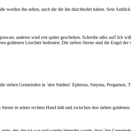
werden ihn sehen, auch die die ihn durchbohrt haben. Sein Anblick w
nwart, anderes wird erst später geschehen. Schreibe alles auf! Ich wil
eben goldenen Leuchter bedeuten: Die sieben Sterne sind die Engel der
 an die sieben Gemeinden in ´den Städten` Ephesus, Smyrna, Pergamon, 
 Sterne in seiner rechten Hand hält und zwischen den sieben goldenen
tzte, der, der tot war und wieder lebendig wurde, lässt ´der Gemeind