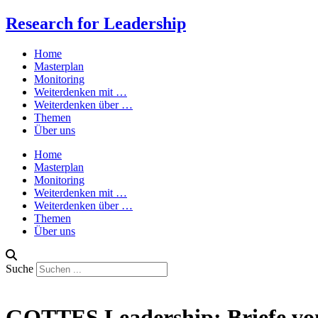
Zum
Research for Leadership
Inhalt
springen
Home
Masterplan
Monitoring
Weiterdenken mit …
Weiterdenken über …
Themen
Über uns
Home
Masterplan
Monitoring
Weiterdenken mit …
Weiterdenken über …
Themen
Über uns
Suche
Jürgen Rintz
GOTTES Leadership: Briefe von