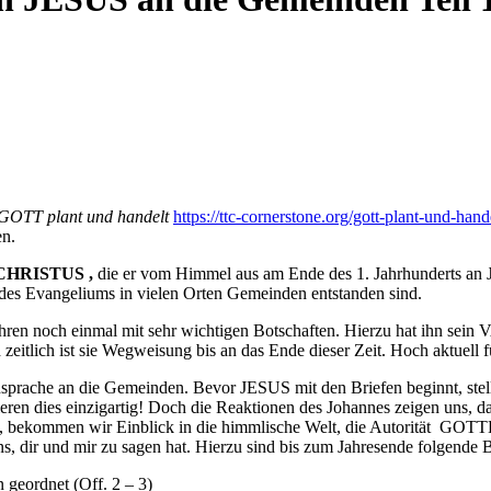
GOTT plant und handelt
https://ttc-cornerstone.org/gott-plant-und-hande
en.
 CHRISTUS ,
die er vom Himmel aus am Ende des 1. Jahrhunderts an J
 des Evangeliums in vielen Orten Gemeinden entstanden sind.
n noch einmal mit sehr wichtigen Botschaften. Hierzu hat ihn sein VAT
d zeitlich ist sie Wegweisung bis an das Ende dieser Zeit. Hoch aktuell f
nsprache an die Gemeinden. Bevor JESUS mit den Briefen beginnt, stel
eren dies einzigartig! Doch die Reaktionen des Johannes zeigen uns, 
llt, bekommen wir Einblick in die himmlische Welt, die Autorität GOTT
 dir und mir zu sagen hat. Hierzu sind bis zum Jahresende folgende B
 geordnet (Off. 2 – 3)