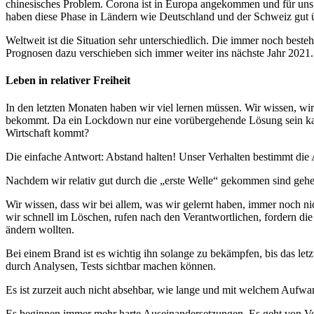
chinesisches Problem. Corona ist in Europa angekommen und für uns 
haben diese Phase in Ländern wie Deutschland und der Schweiz gut 
Weltweit ist die Situation sehr unterschiedlich. Die immer noch be
Prognosen dazu verschieben sich immer weiter ins nächste Jahr 2021.
Leben in relativer Freiheit
In den letzten Monaten haben wir viel lernen müssen. Wir wissen, wir
bekommt. Da ein Lockdown nur eine vorübergehende Lösung sein kann,
Wirtschaft kommt?
Die einfache Antwort: Abstand halten! Unser Verhalten bestimmt di
Nachdem wir relativ gut durch die „erste Welle“ gekommen sind gehe
Wir wissen, dass wir bei allem, was wir gelernt haben, immer noch nic
wir schnell im Löschen, rufen nach den Verantwortlichen, fordern d
ändern wollten.
Bei einem Brand ist es wichtig ihn solange zu bekämpfen, bis das letz
durch Analysen, Tests sichtbar machen können.
Es ist zurzeit auch nicht absehbar, wie lange und mit welchem Aufwa
Es beginnen immer mehr harte Auseinandersetzungen. Es geht von Vers