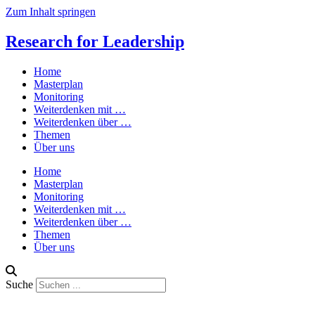
Zum Inhalt springen
Research for Leadership
Home
Masterplan
Monitoring
Weiterdenken mit …
Weiterdenken über …
Themen
Über uns
Home
Masterplan
Monitoring
Weiterdenken mit …
Weiterdenken über …
Themen
Über uns
Suche
Jürgen Rintz