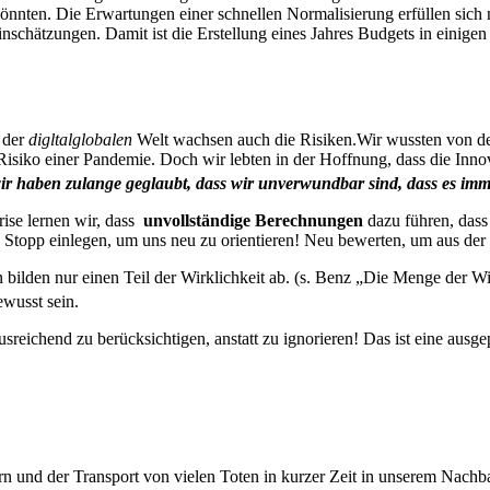
 könnten. Die Erwartungen einer schnellen Normalisierung erfüllen si
inschätzungen. Damit ist die Erstellung eines Jahres Budgets in einige
 der
digltalglobalen
Welt wachsen auch die Risiken.Wir wussten von de
as Risiko einer Pandemie. Doch wir lebten in der Hoffnung, dass die In
ir haben zulange geglaubt, dass wir unverwundbar sind, dass es imme
rise lernen wir, dass
unvollständige Berechnungen
dazu führen, dass
en Stopp einlegen, um uns neu zu orientieren! Neu bewerten, um aus d
ilden nur einen Teil der Wirklichkeit ab. (s. Benz
„Die Menge der Wir
wusst sein.
reichend zu berücksichtigen, anstatt zu ignorieren! Das ist eine aus
nd der Transport von vielen Toten in kurzer Zeit in unserem Nachbarla