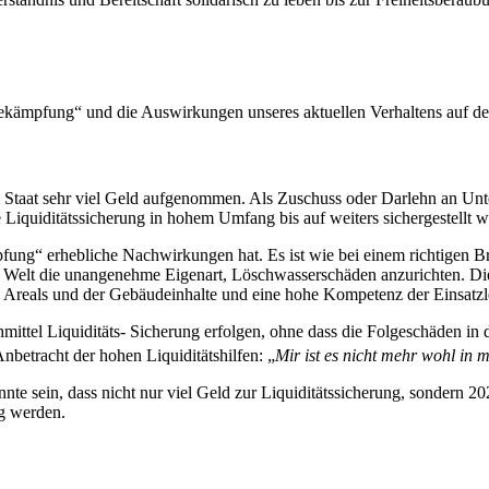
kämpfung“ und die Auswirkungen unseres aktuellen Verhaltens auf d
Staat sehr viel Geld aufgenommen. Als Zuschuss oder Darlehn an Unte
Liquiditätssicherung in hohem Umfang bis auf weiters sichergestellt w
fung“ erhebliche Nachwirkungen hat. Es ist wie bei einem richtigen Br
n Welt die unangenehme Eigenart, Löschwasserschäden anzurichten. Di
reals und der Gebäudeinhalte und eine hohe Kompetenz der Einsatzleit
hmittel Liquiditäts- Sicherung erfolgen, ohne dass die Folgeschäden i
nbetracht der hohen Liquiditätshilfen: „
Mir ist es nicht mehr wohl in 
nnte sein, dass nicht nur viel Geld zur Liquiditätssicherung, sondern 
ig werden.