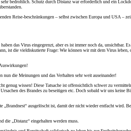
sehr bedrohlich. Schutz durch Distanz war erforderlich und ein Lock
überstanden.
stehenden Reise-beschränkungen – selbst zwischen Europa und USA – ze
 haben das Virus eingegrenzt, aber es ist immer noch da, unsichtbar. E
 ist die vieldiskutierte Frage: Wie können wir mit dem Virus leben,
e Auswirkungen!
n nun die Meinungen und das Verhalten sehr weit auseinander!
ht genug wissen! Diese Tatsache ist offensichtlich schwer zu vermittel
ie Ursachen des Brandes zu beseitigen etc. Doch sobald wir uns keine 
te „Brandnest“ ausgelöscht ist, damit der nicht wieder entfacht wird. B
nd die „Distanz“ eingehalten werden muss.
tändnis und Bereitschaft solidarisch zu leben bis zur Freiheitsberau