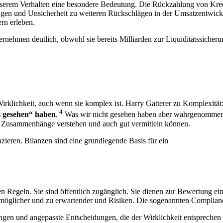
rem Verhalten eine besondere Bedeutung. Die Rückzahlung von Kredit
en und Unsicherheit zu weiteren Rückschlägen in der Umsatzentwickl
rn erleben.
rnehmen deutlich, obwohl sie bereits Milliarden zur Liquiditätssicheru
klichkeit, auch wenn sie komplex ist. Harry Gatterer zu Komplexität: 
4
s gesehen“ haben
.
Was wir nicht gesehen haben aber wahrgenommen ha
 Zusammenhänge verstehen und auch gut vermitteln können.
ieren. Bilanzen sind eine grundlegende Basis für ein
n Regeln. Sie sind öffentlich zugänglich. Sie dienen zur Bewertung ei
möglicher und zu erwartender und Risiken. Die sogenannten Complianc
tungen und angepasste Entscheidungen, die der Wirklichkeit entsprech