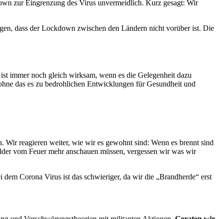
down zur Eingrenzung des Virus unvermeidlich. Kurz gesagt: Wir
igen, dass der Lockdown zwischen den Ländern nicht vorüber ist. Die
s ist immer noch gleich wirksam, wenn es die Gelegenheit dazu
 ohne das es zu bedrohlichen Entwicklungen für Gesundheit und
n. Wir reagieren weiter, wie wir es gewohnt sind: Wenn es brennt sind
Bilder vom Feuer mehr anschauen müssen, vergessen wir was wir
ei dem Corona Virus ist das schwieriger, da wir die „Brandherde“ erst
bung und Verschwörungstheorien mit militanten Aktionen.
Geraten wir