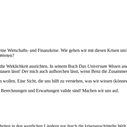
eine Wirtschafts- und Finanzkrise. Wie gehen wir mit diesen Krisen um
 Werten?
ie Wirklichkeit ausrichten. In seinem Buch
Das Universum Wissen un
h stauen lässt! Der mich auch aufhorchen lässt, wenn Benz die Zusamm
ollen. Eine Sicht, die uns hilft zu verstehen, was wir wissen (können
re Berechnungen und Erwartungen valide sind! Machen wir uns auf.
erheiten in den westlichen Ländern gut durch die krisengeschüttelte We