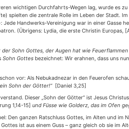
ehreren wichtigen Durchfahrts-Wegen lag, wurde es z
 spielten die zentrale Rolle im Leben der Stadt. Im
 Jede Handwerks-Vereinigung war in einer Gasse hei
atron. (Übrigens: Lydia, die erste Christin Europas, 
t der Sohn Gottes, der Augen hat wie Feuerflammen
ls
Sohn Gottes
bezeichnet: Wir erahnen, dass uns nun
schon vor: Als Nebukadnezar in den Feuerofen schaut
 ein Sohn der Götter!“
[Daniel 3,25]
erstand. Dieser „Sohn der Götter“ ist Jesus Christus
rung 1,14-15]
und Füsse wie Golderz, das im Ofen gegl
bel: Den ganzen Ratschluss Gottes, im Alten und im 
Gottes ist aus einem Guss – ganz gleich ob sie im A