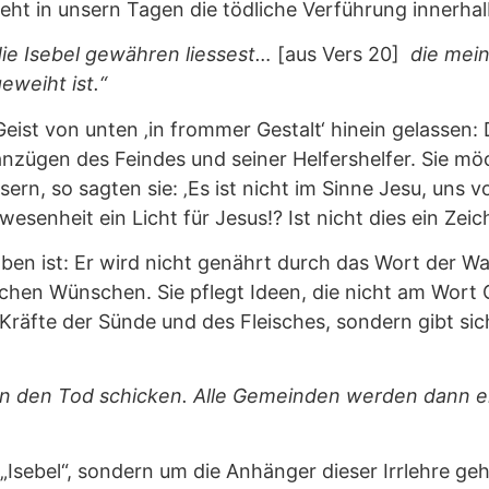
ht in unsern Tagen die tödliche Verführung innerhalb
ie Isebel gewähren liessest…
[aus Vers 20]
die mein
eweiht ist.“
eist von unten ‚in frommer Gestalt‘ hinein gelassen: 
anzügen des Feindes und seiner Helfershelfer. Sie mö
sern, so sagten sie: ‚Es ist nicht im Sinne Jesu, un
wesenheit ein Licht für Jesus!? Ist nicht dies ein Ze
oben ist: Er wird nicht genährt durch das Wort der Wah
ichen Wünschen. Sie pflegt Ideen, die nicht am Wort
e Kräfte der Sünde und des Fleisches, sondern gibt si
in den Tod schicken. Alle Gemeinden werden dann er
Isebel“, sondern um die Anhänger dieser Irrlehre geht 