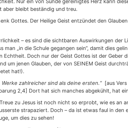
lichkeit. Nur ein von Sünde gereinigtes Herz kann d
 aber bleibt beständig und treu.
henk Gottes. Der Heilige Geist entzündet den Glaube
rrlichkeit – es sind die sichtbaren Auswirkungen der
s man „in die Schule gegangen sein“, damit dies gel
en Echtheit. Doch nur der Geist Gottes ist der Geber
und um jenen Glauben, der von SEINEM Geist durchträ
tet hat!).
n Werke zahlreicher sind
als deine ersten.“
[aus Vers
barung 2,4] Dort hat sich manches abgekühlt, hat ei
Treue zu Jesus ist noch nicht so erprobt, wie es an 
serste strapaziert. Doch – da ist etwas faul in den e
Auge, um dies zu sehen!