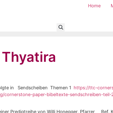
Home
Thyatira
rfolgte in Sendscheiben Themen 1
https://ttc-corne
rg/cornerstone-paper-bibeltexte-sendschreiben-teil-
einer Predigtreihe von Willi Honegger, Pfarrer Ref. 