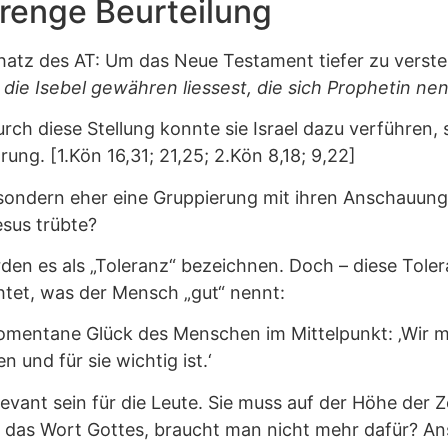
trenge Beurteilung
atz des AT: Um das Neue Testament tiefer zu verste
die Isebel gewähren liessest, die sich Prophetin nen
Durch diese Stellung konnte sie Israel dazu verführen
rung. [1.Kön 16,31; 21,25; 2.Kön 8,18; 9,22]
t, sondern eher eine Gruppierung mit ihren Anschauun
esus trübte?
den es als „Toleranz“ bezeichnen. Doch – diese Toler
htet, was der Mensch „gut“ nennt:
momentane Glück des Menschen im Mittelpunkt: ‚Wir 
 und für sie wichtig ist.‘
evant sein für die Leute. Sie muss auf der Höhe der 
 das Wort Gottes, braucht man nicht mehr dafür? Ans